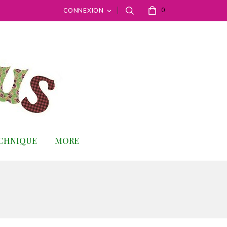
0
CONNEXION

ECHNIQUE
MORE