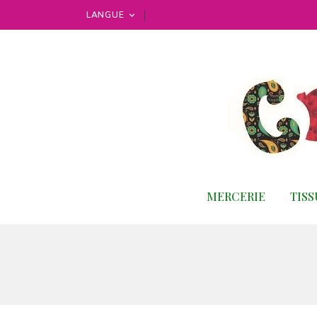
LANGUE

MERCERIE
TIS