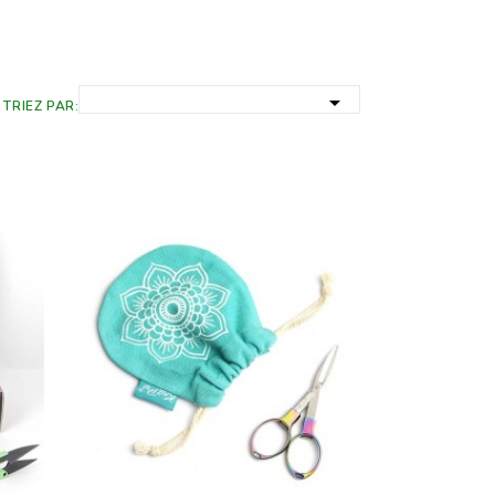

TRIEZ PAR: